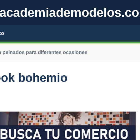
academiademodelos.c
to
e peinados para diferentes ocasiones
look bohemio