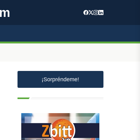
om
¡Sorpréndeme!