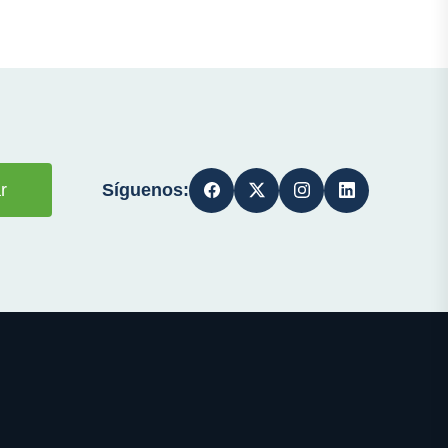
Síguenos:
r